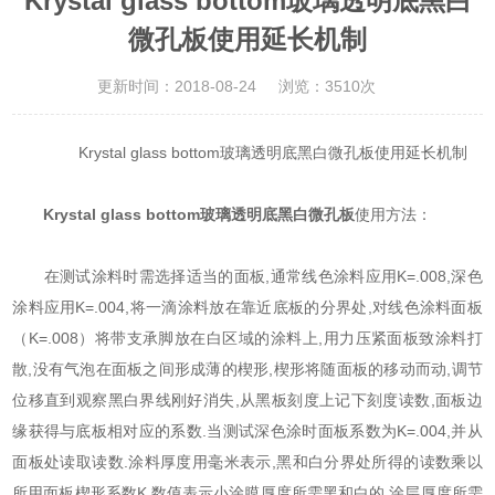
Krystal glass bottom玻璃透明底黑白
微孔板使用延长机制
更新时间：2018-08-24
浏览：3510次
Krystal glass bottom玻璃透明底黑白微孔板使用延长机制
Krystal glass bottom玻璃透明底黑白微孔板
使用方法：
在测试涂料时需选择适当的面板,通常线色涂料应用K=.008,深色
涂料应用K=.004,将一滴涂料放在靠近底板的分界处,对线色涂料面板
（K=.008）将带支承脚放在白区域的涂料上,用力压紧面板致涂料打
散,没有气泡在面板之间形成薄的楔形,楔形将随面板的移动而动,调节
位移直到观察黑白界线刚好消失,从黑板刻度上记下刻度读数,面板边
缘获得与底板相对应的系数.当测试深色涂时面板系数为K=.004,并从
面板处读取读数.涂料厚度用毫米表示,黑和白分界处所得的读数乘以
所用面板楔形系数K,数值表示小涂膜厚度所需黑和白的.涂层厚度所需