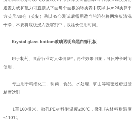
遮盖力或扩散力可直接从下面每个面板的转换表中获得.从m2/l换算平
方英尺/加仑（英制）乘以49◇测试后需用适当的溶剂将两块板清洗
干净，不要将底板浸入强溶剂中，以延长使用时间。
Krystal glass bottom玻璃透明底黑白微孔板
用于制药、食品行业对人体健康*，再生效果明显，可反冲长时间
使用，
专业用于精细化工、制药、食品、水处理、矿山等精密过虑过滤
精度达到
1至160微米。微孔PE材料耐温度≤80℃，微孔PA材料耐温度
≤110℃。