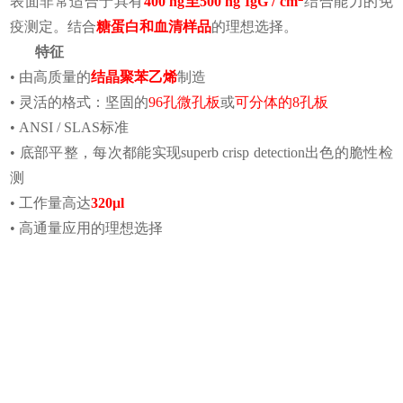
表面非常适合于具有
400 ng至500 ng IgG / cm
结合能力的免
疫测定。结合
糖蛋白和血清样品
的理想选择。
特征
• 由高质量的
结晶聚苯乙烯
制造
• 灵活的格式：坚固的
96孔微孔板
或
可分体的8孔板
• ANSI / SLAS标准
• 底部平整，每次都能实现superb crisp detection出色的脆性检
测
• 工作量高达
320μl
• 高通量应用的理想选择