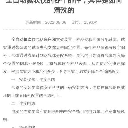
全自动氮吹仪的各个部件，具体是如何
清洗的
更新时间：2022-05-06
浏览：2593次
全自动氮吹仪
包括底座和支架装置、样品架和气体分配系统。试
管通过带弹簧的试管夹和支撑盘来固定位置。每个样品位都有数字编
号；气体通过流量计到达气体分配系统，灵活的引导管将气体导入每
个位置的阀和不锈钢针，将气体吹至样品表面，从而使溶剂快速挥
发。根据试管大小和溶剂多少，各导气管可独立升降至合适的高度。
一、安装仪器，连接气路
气路的安装要遵循安全科学的正确安装方法，连接在氮气钢瓶减
压阀上或者随机配置的气源机上。
二、连接电源
电源的连接要遵守使用说明书中安全指引的电力单元注意事项说
明。
三、操作步骤