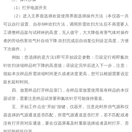
（1）打开电源开关
（2）进入主界面选择欢迎使用界面选择操作方法（本仪器一共
可以自行设置、自存8种吹扫方法，调用所需吹扫方法后不再需要人
工调整样品架与试样杯的高度，无人值守，大大降低有害气体对操作
者的劳动伤害吹气针自动下降,吹扫完成后自动复位到设定高度，方便
下次操作。）
例如：您选择的是方法1即可开始设定参数：①设定行程即氮吹
针吹扫浓缩样品时下降的高度值；④设定完毕后进入下一步，注意：
假如本次样品所需浓缩时间更久或者浓度更高，您可以根据需要设定
延长延时时间。
四、放置样品打开样品室门，在样品室放置使用装有样品的本仪
器试管，需要注意样品试管要和氮吹针尽可能保持垂直。
五、开始工作点击“开始”按键，仪器开。注意此时所供气源和仪
器选择的气源通道是否匹配，所需气源通道是否打开，若不匹配或者
没有打开所对应通道，要在仪器屏幕及时重新选择或者及时打开。否
则可能损坏仪器。