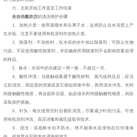
六、主机开始工作直至工作结束
全自动氮吹仪
的清洗维护步骤
1、加热介质：使用蒸馏水和去离子水，这将防止在水浴壁上产
生水垢。注意不要使用有机溶剂作加热介质。
2、除藻剂：不加热时，在水浴的水中加以除藻剂，可防止生物
污染。不应使用酸性除藻剂，并应确保所用除藻剂不会影响所要处理
的样品。
3、换水：水浴中的水建议一周一换，不超过一月。
4、酸性环境：当接触或暴露于酸性材料、蒸汽或样品后，应当
立刻清洗，用适度的溶液或其它相似溶液中和，再用清水冲洗。长时
间接触酸性物质，将会损坏仪器。如必须长时间接触酸性物质，则应
采取保护措施。
5、针头：每次使用完针后都应清洗，尽量减少针的污染。可使
用有机溶剂冲洗、高压消毒和索氏提取等技术。
6、浸没：浴底耐水但不防水。绝不能将水浴浸泡在任何液体
中，或放置在可能发生浸泡的地方。