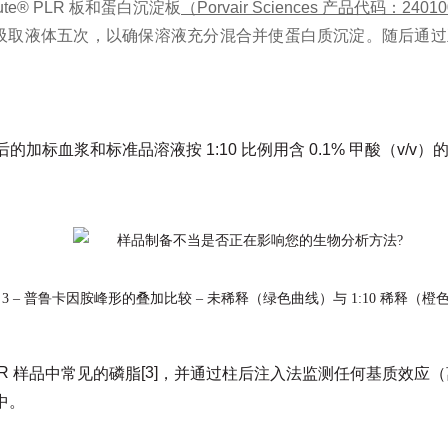
ute® PLR
板和蛋白沉淀板
（Porvair Sciences 产品代码：2401
吸取液体五次，以确保溶液充分混合并使
蛋白质
沉淀
。随后通过
后的加标血浆和标准品溶液按
1:10
比例用含
0.1%
甲酸
（v/v）
 3 – 普鲁卡因胺峰形的叠加比较 – 未稀释（绿色曲线）与 1:10 稀释（橙
LR
[3]
样品中常见的磷脂
，并通过柱后注入法监测任何基质效应（
中。