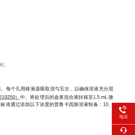
时。
腈。每个孔用移液器吸取混匀五次，以确保溶液充分混
：219250）
中。将处理后的血浆混合液转移至
1.5 mL
微
准标准通过添加以下浓度的普鲁卡因胺溶液制备：
10、
电话