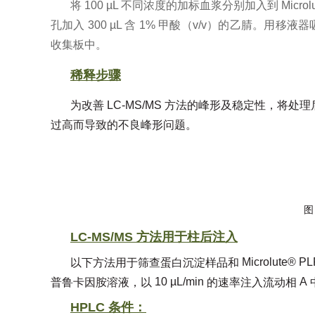
将
100 µL
不同浓度的加标血浆分别加入到
Microl
孔加入
300 µL
含
1%
甲酸
（v/v）
的乙腈。用移液器
收集板中。
稀释步骤
为改善
LC-MS/MS
方法的峰形及稳定性，将处理
过高而导致的不良峰形问题。
图
LC-MS/MS
方法用于柱后注入
Microlute® P
以下方法用于筛查蛋白沉淀样品和
10 µL/min
A
普鲁卡因胺溶液，以
的速率注入流动相
HPLC
条件：