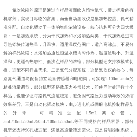
氮吹浓缩的原理是通过向样品液面吹入惰性氮气，带走挥发的有
机溶剂，实现目标物的富集，而全自动氮吹仪是集加热控温、氮气精
准分配、自动化驱动于一体的智能浓缩设备，核心结构可分为四大模
块：一是加热系统，分为干式加热和水浴加热两类，干式加热通过高
导热铝块传递热量，升温快、适用温度范围广，适合高沸点、不易分
解的样品浓缩；水浴加热通过恒温水槽均匀传热，温度波动小、升温
温和，更适合热敏性、低沸点样品的浓缩，部分机型还支持双模式切
换，适配不同样品需求。二是氮气分配系统，这是氮吹仪的核心，每
路氮气通道均配备独立流量传感器和电磁阀，可实现1-100mL/min的
精准流量调节，部分机型还搭载压力补偿技术，即使同时处理数十个
样品，也能保证每路氮气流速稳定，避免因气路压力波动导致的浓缩
效率差异。三是自动化驱动模块，由步进电机或伺服电机控制样品架
的升降，可精准适配1.5mL离心管、
5mL/10mL/20mL/50mL/100mL/250mL等不同规格的样品容器，部分
机型还支持96孔板适配，满足高通量筛选需求。四是智能控制系统，