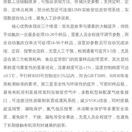
搭载工业级触摸屏，可预设浓缩方法、存储历史参数，支持定时、定
容、定终点检测，部分机型还可连接LIMS实验室信息管理系统，实
现数据自动上传，避免人工抄录误差。
核心优势体现在三个维度：首先是效率与通量的大幅提升，传统
手动氮吹一次最多处理10-20个样品，需要人员全程值守调节参数，而
全自动氮吹仪单次可处理24-96个样品，设置好参数后可自动完成浓
缩、定容、报警全流程，无需人工干预，检测通量可提升3-5倍，尤其
适合第三方检测机构、食品监管部门的批量样品处理需求。其次是结
果精度与重复性的显著优化，流量精度可达±1%，温度控制精度可达
±0.5℃，平行样RSD可控制在0.5%以内，符合GB/T5009、HJ830等各
类检测标准的要求。第三是安全性与环保性的提升，可密封样品瓶，
避免有机溶剂直接挥发到实验室空气中，多数机型标配废气收集接
口，可连接活性炭吸附装置或通风系统，减少VOCs排放，同时搭载
超温报警、漏电保护、氮气低压报警、水浴断水保护等多重安全装
置，避免烘干、干烧、漏电等安全事故，无需人员全程值守，也避免
了长期接触有机溶剂对健康的损害。