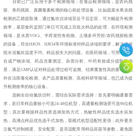
目前已广泛应用于多个检测领域：在食品检测领域，是农药残
留、兽药残留、真菌毒素检测的核心前处理设备，比如蔬菜水果农残
检测的乙腈提取液，通过氮吹仪浓缩至近干后定容，可大幅提升检测
效率，基层食药监部门单日可完成上百批次样品的处理。在环境检测
领域，是水质VOCs、半挥发性有机物、土壤多环芳烃/农药残留检测
的设备，符合HJ639、HJ834等环境标准对样品浓缩的要求，解决了传
统水浴氮吹温度不均、样品损失大的问题。在医药领域，可用于药物
合成产物浓缩、药品含量测定、杂质分析、中药有效成分提取等场
景，满足GMP认证对样品处理过程可追溯、结果重复性高的要求。此
外在法医毒化检测、农产品质量检测、高校科研等领域，也已成为提
升检测效率的核心设备。
选购全自动氮吹仪时，需结合实际需求选择：首先要明确通量需
求，若日常样品量较小可选24-48位机型，高通量检测场景可选96位机
型；其次要根据样品性质选择加热方式，热敏性样品优先选水浴加
热，高沸点样品优先选干式加热，双模式机型适配性更强；此外要关
注氮气控制精度、安全配置、是否适配常用样品容器等参数，避免因