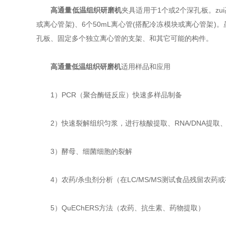
高通量低温组织研磨机
夹具适用于1个或2个深孔板。zui
或离心管架)、6个50mL离心管(搭配冷冻模块或离心管架
孔板、固定多个独立离心管的支架、和其它可能的构件。
高通量低温组织研磨机
适用样品和应用
1）PCR（聚合酶链反应）快速多样品制备
2）快速裂解组织匀浆，进行核酸提取、RNA/DNA提取
3）酵母、细菌细胞的裂解
4）农药/杀虫剂分析（在LC/MS/MS测试食品残留农药或
5）QuEChERS方法（农药、抗生素、药物提取）