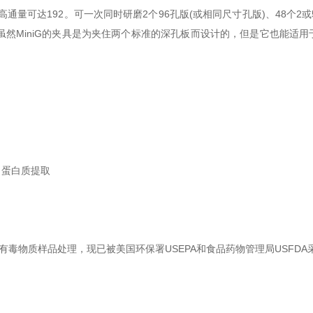
高通量可达192。可一次同时研磨2个96孔版(或相同尺寸孔版)、48个2或
)。虽然MiniG的夹具是为夹住两个标准的深孔板而设计的，但是它也能
、蛋白质提取
有毒物质样品处理，现已被美国环保署USEPA和食品药物管理局USFDA