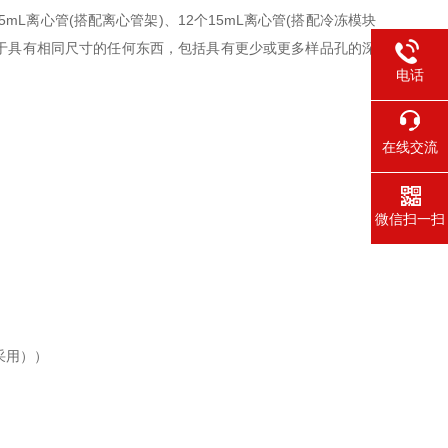
5mL离心管(搭配离心管架)、12个15mL离心管(搭配冷冻模块
适用于具有相同尺寸的任何东西，包括具有更少或更多样品孔的深
电话
在线交流
微信扫一扫
采用））