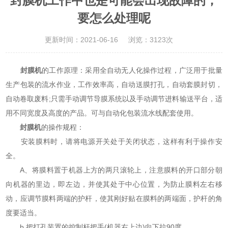
封膜机工作中也是可能会出现故障的，
要怎么处理呢
更新时间：2021-06-16
浏览：3123次
封膜机
的工作原理：采用全自动无人化操作过程，广泛用于批量
生产包装的流水作业，工作效率高，自动送膜打孔，自动套膜封切，
自动卷取废料;只需手动调节导膜系统以及手动调节进料输送平台，适
用不同宽度及高度的产品。可与自动化包装流水线配套使用。
封膜机
的操作规程：
安装膜料时，请将电源开关处于关闭状态，这样有利于操作安
全。
A、将膜料置于机器上方的两只滚轮上，注意膜料的开口部分朝
向机器的里边，即左边，并使其处于中心位置，为防止膜料左右移
动，应调节膜料两端的护杆，使其刚好贴在膜料的两端面，护杆的角
度要适当。
b.把打孔装置的控制杆把手(机器右上边)向下拉90度。