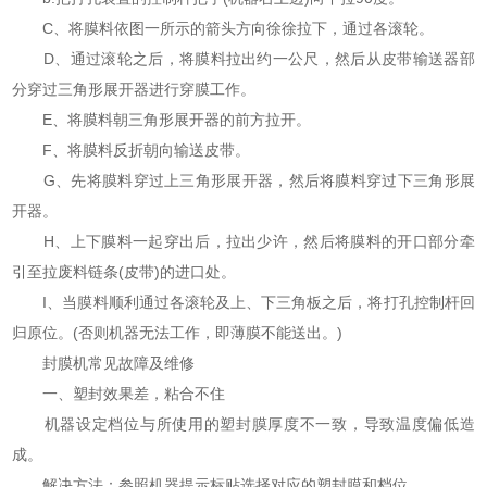
C、将膜料依图一所示的箭头方向徐徐拉下，通过各滚轮。
D、通过滚轮之后，将膜料拉出约一公尺，然后从皮带输送器部
分穿过三角形展开器进行穿膜工作。
E、将膜料朝三角形展开器的前方拉开。
F、将膜料反折朝向输送皮带。
G、先将膜料穿过上三角形展开器，然后将膜料穿过下三角形展
开器。
H、上下膜料一起穿出后，拉出少许，然后将膜料的开口部分牵
引至拉废料链条(皮带)的进口处。
I、当膜料顺利通过各滚轮及上、下三角板之后，将打孔控制杆回
归原位。(否则机器无法工作，即薄膜不能送出。)
封膜机常见故障及维修
一、塑封效果差，粘合不住
机器设定档位与所使用的塑封膜厚度不一致，导致温度偏低造
成。
解决方法：参照机器提示标贴选择对应的塑封膜和档位