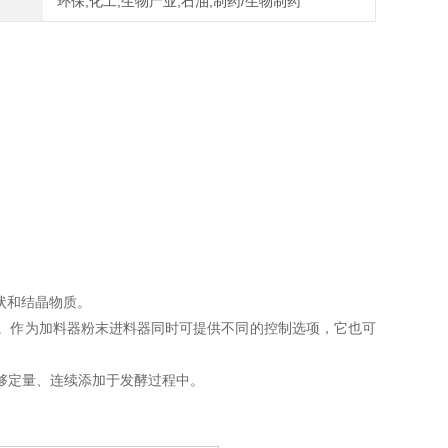
环保,化工,生物产业,石油,制药/生物制药
状和结晶物质。
。作为加料器粉末进料器同时可提供不同的控制选项，它也可
够定量、连续添加于发酵过程中。