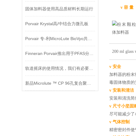
v
容
量
固体加料器使用高品质材料长期运行
Porvair Krystal高/中结合力微孔板
Porvair 专-利MicroLute BioVyo共烧结产品
200 ml glass 
Finneran Porvair推出用于PFAS分析的样品瓶采样套件
v
安全
轨道摇床的使用情况，我们有必要强调下
加料器的粉末
毒固体物质的
新品Microlute ™ CP 96孔复合聚合物固相萃取板
v
安装和清洁
安装和清洗简
v
尺寸小坚固
尽可能减少了
v
气体控制
精密密封件使