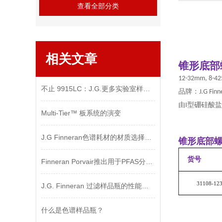
查看全部分类
相关文章
锥形底部
12-32mm, 8-4
不止 9915LC：J.G.更多实验室样品管理解决方案
品牌：
J.G Fin
由
型硼硅酸盐
I
Multi-Tier™ 板系统的演变
J.G Finneran色谱耗材的材质选择指南
锥形底部
货号
Finneran Porvair推出用于PFAS分析的样品瓶采样套件
31108-12
J.G. Finneran 过滤样品瓶的性能介绍
什么是色谱样品瓶？