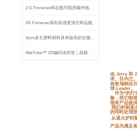
J.G.Finneran样品瓶可阻挡紫外线，光泽性好
JG Finneran系列高强度顶空样品瓶
Vyon多孔塑料材料具有较高的生物相容性和良好的吸附性能
AlteTube™ 2D编码冻存管｜高精度样本管理解决方案（支持液氮存储）
由
Jerry 
。芬内兰
求
有效地响应
球
-Leader
。
作为*的
，我们制
验
现有产品提
我们的制造
的同时处理批
从退火炉到
产品为满足