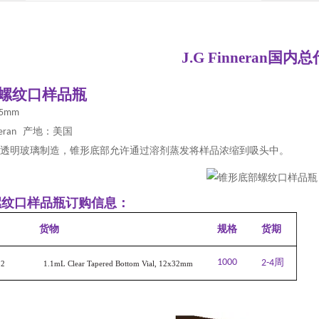
J.G Finneran国内
螺纹口
样品瓶
25mm
产地：美国
neran
透明玻璃制造，锥形底部允许通过溶剂蒸发将样品浓缩到吸头中。
螺纹口
样品瓶订购信息：
货物
规格
货期
1000
周
2-4
32
1.1mL Clear Tapered Bottom Vial, 12x32mm