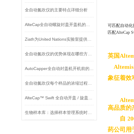
全自动氮吹仪的主要特点详细分析
AlteCap全自动螺旋封盖开盖机的标准化作业流程分享
可匹配自动化
匹配
AlteCap S
Ziath为United Nations实验室提供数百台二维扫描仪
全自动氮吹仪的优势体现在哪些方面？
英国
Alte
Altemis
AutoCapper全自动封盖机开机前的检查及操作规程
象征着效
全自动氮吹仪每个样品的浓缩过程特征
AlteCap™ Swift 全自动开盖 / 旋盖系统 产品介绍
Alte
高品质的
生物样本库：选择样本管理系统时要注意什么？
自
20
药公司用