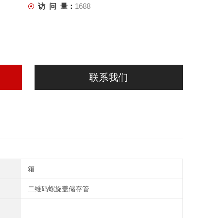
访 问 量：
1688
联系我们
箱
二维码螺旋盖储存管