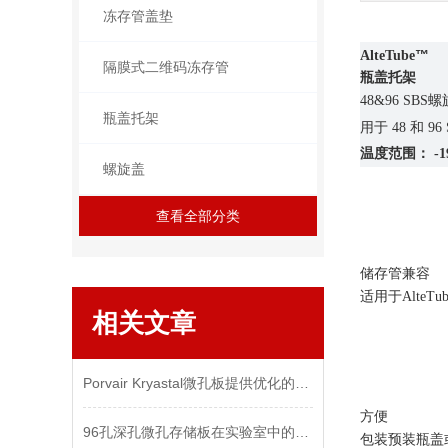
冻存管盖垫
™
AlteTube
隔膜式二维码冻存管
瓶盖托架
螺
48&96 SBS
瓶盖托架
用于
和
48
96
温度范围：
-1
螺旋盖
查看全部分类
储存管兼容
适用于
AlteTub
相关文章
Porvair Kryastal微孔板提供优化的结合分析
方便
96孔深孔微孔存储板在实验室中的应用
包装预装瓶盖