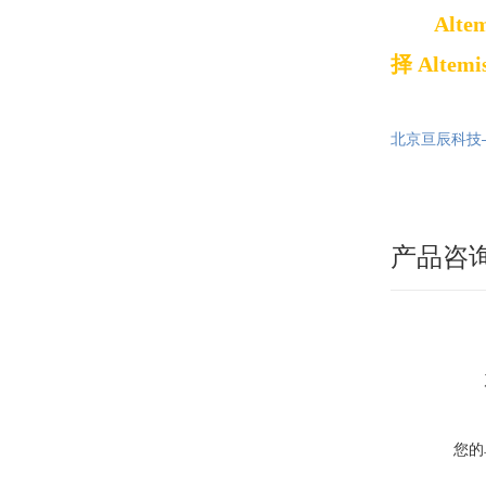
Alte
择
Altemi
北京亘辰科技——
产品咨
您的