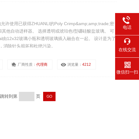
使用已获得ZHUANLI的Poly Crimp&amp;amp;trade;密
电话
和其他自动进样器。 选择透明或琥珀色I型硼硅酸盐玻璃。 可
ked Vial由12x32玻璃小瓶和透明玻璃插入融合在一起。 设计是为了
收，消除针头损坏和杜绝污染。
在线交流
厂商性质：
代理商
浏览量：
4212
微信扫一扫
页 跳转到第
页