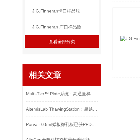
J.G.Finneran卡口样品瓶
J.G.Finneran 广口样品瓶
查看全部分类
相关文章
Multi-Tier™ Plate系统：高通量样品处理的创新解决方案
AltemisLab ThawingStation：超越传统除霜仪，构建样本处理全链路解决方案
Porvair 0.5ml矮板微孔板已获PPD全-球供应合同
AlteCap全自动螺旋封盖开盖机能够在高速生产线上持续运转