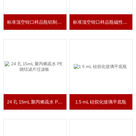
标准顶空钳口样品瓶铝制瓶盖
标准顶空钳口样品瓶磁性瓶盖
24 孔 15mL 聚丙烯疏水 PE 烧结滤片过滤板
1.5 mL 硅烷化玻璃平底瓶