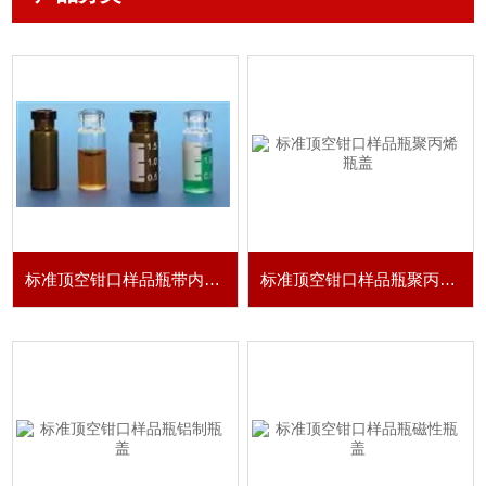
标准顶空钳口样品瓶带内插管
标准顶空钳口样品瓶聚丙烯瓶盖