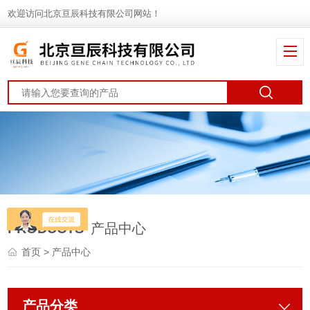
欢迎访问北京亘辰科技有限公司网站！
PRODUCTS
产品中心
首页
> 产品中心
产品分类