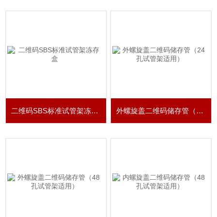
二维码SBS标准试管架冻存盒
外螺旋盖二维码储存管（24孔试管架适用）