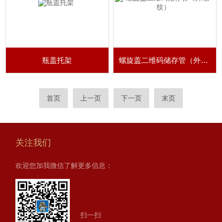
瓶盖托架
螺旋盖二维码储存管（外螺纹）
首页
上一页
下一页
末页
关注我们
欢迎您加我微信了解更多信息：
扫一扫